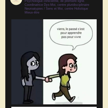
Psychologue clinicienne, de première ligne.
Coordinatrice Dys-Moi, centre pluridisciplinaire
Neuroatypies / Sens et Moi, centre Holistique
Mieux-être